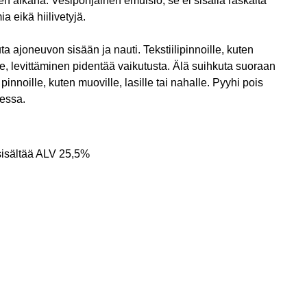
jen aikana. Vesipohjainen emulsio, se ei sisällä raskaita
mia eikä hiilivetyjä.
a ajoneuvon sisään ja nauti. Tekstiilipinnoille, kuten
le, levittäminen pidentää vaikutusta. Älä suihkuta suoraan
 pinnoille, kuten muoville, lasille tai nahalle. Pyyhi pois
aessa.
sisältää ALV 25,5%