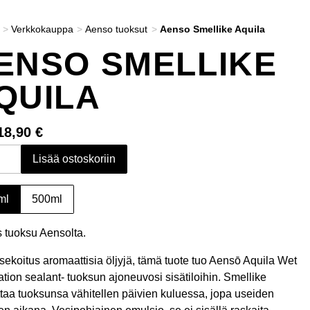
>
Verkkokauppa
>
Aenso tuoksut
>
Aenso Smellike Aquila
ENSO SMELLIKE
QUILA
18,90 €
Lisää ostoskoriin
ml
500ml
 tuoksu Aensolta.
sekoitus aromaattisia öljyjä, tämä tuote tuo Aensō Aquila Wet
ation sealant- tuoksun ajoneuvosi sisätiloihin. Smellike
taa tuoksunsa vähitellen päivien kuluessa, jopa useiden