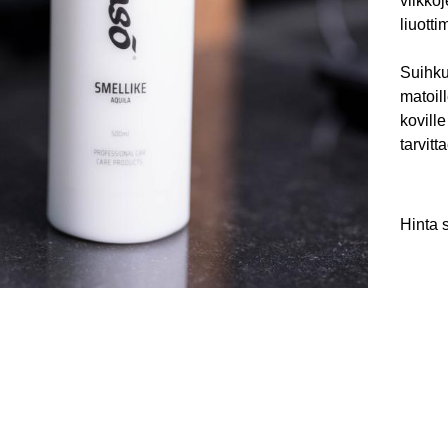
viikko
liuotti
Suihkut
matoil
koville
tarvitt
Hinta 