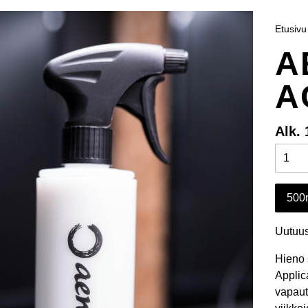
Etusivu
A
A
Alk. 
500
Uutuus
Hieno 
Applic
vapaut