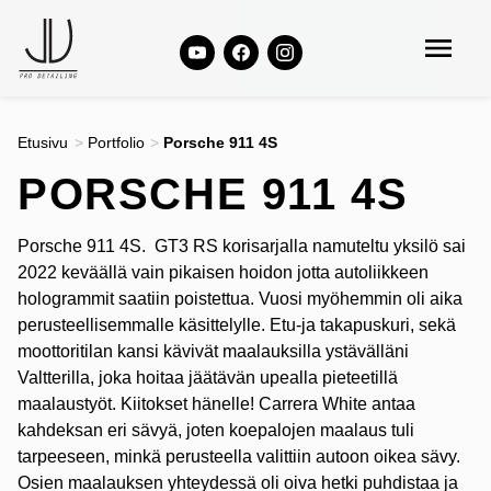
Etusivu
>
Portfolio
>
Porsche 911 4S
PORSCHE 911 4S
Porsche 911 4S. GT3 RS korisarjalla namuteltu yksilö sai
2022 keväällä vain pikaisen hoidon jotta autoliikkeen
hologrammit saatiin poistettua. Vuosi myöhemmin oli aika
perusteellisemmalle käsittelylle. Etu-ja takapuskuri, sekä
moottoritilan kansi kävivät maalauksilla ystävälläni
Valtterilla, joka hoitaa jäätävän upealla pieteetillä
maalaustyöt. Kiitokset hänelle! Carrera White antaa
kahdeksan eri sävyä, joten koepalojen maalaus tuli
tarpeeseen, minkä perusteella valittiin autoon oikea sävy.
Osien maalauksen yhteydessä oli oiva hetki puhdistaa ja